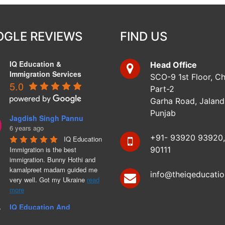
GLE REVIEWS
FIND US
IQ Education &
Head Office
Immigration Services
SCO-9 1st Floor, Ch
5.0
Part-2
Garha Road, Jalan
Punjab
Jagdish Singh Pannu
6 years ago
+91- 93920 93920,
IQ Education 
Immigration is the best 
90111
immigration. Bunny Hothi and 
kamalpreet madam guided me 
info@theiqeducati
very well. Got my Ukraine 
read
more
IQ Education And
Immigration Services