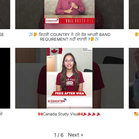
SE
ਕਿਹੜੀ COUNTRY ਨੇ ਹਜੇ ਤੱਕ ਆਪਣੀ BAND
REQUIREMENT ਨਹੀਂ ਵਧਾਈ ?
ਦੇ
Canada Study Visa
Next
»
1
/
6