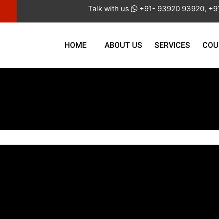
Talk with us
+91- 93920 93920, +91
HOME
ABOUT US
SERVICES
COU