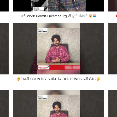
ਜਾਣੋ Work Permit Luxembourg ਦੀ ਪੂਰੀ ਸੱਚਾਈ!
ਕਿਹੜੀ COUNTRY ਨੇ ਅੱਜ ਤੱਕ OLD FUNDS ਨਹੀਂ ਮੰਗੇ ?