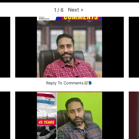
Next
»
1
/
6
Reply To Comments