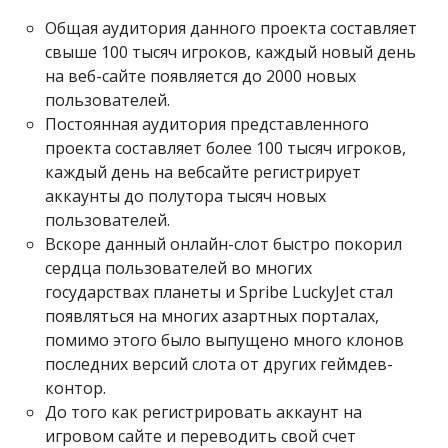
Общая аудитория данного проекта составляет
свыше 100 тысяч игроков, каждый новый день
на веб-сайте появляется до 2000 новых
пользователей.
Постоянная аудитория представленного
проекта составляет более 100 тысяч игроков,
каждый день на вебсайте регистрирует
аккаунты до полутора тысяч новых
пользователей.
Вскоре данный онлайн-слот быстро покорил
сердца пользователей во многих
государствах планеты и Spribe LuckyJet стал
появляться на многих азартных порталах,
помимо этого было выпущено много клонов
последних версий слота от других геймдев-
контор.
До того как регистрировать аккаунт на
игровом сайте и переводить свой счет