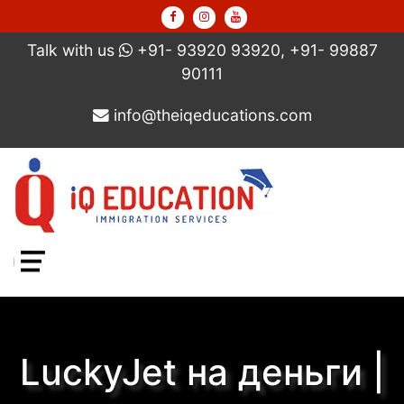
Talk with us
+91- 93920 93920, +91- 99887
90111
info@theiqeducations.com
Menu
LuckyJet на деньги |