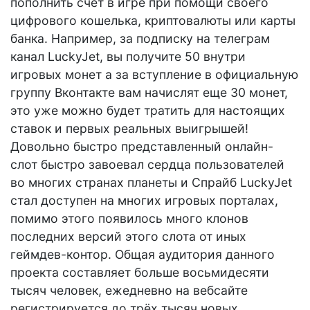
пополнить счет в игре при помощи своего
цифрового кошелька, криптовалюты или карты
банка. Например, за подписку на телеграм
канал LuckyJet, вы получите 50 внутри
игровых монет а за вступление в официальную
группу Вконтакте вам начислят еще 30 монет,
это уже можно будет тратить для настоящих
ставок и первых реальных выигрышей!
Довольно быстро представленный онлайн-
слот быстро завоевал сердца пользователей
во многих странах планеты и Спрайб LuckyJet
стал доступен на многих игровых порталах,
помимо этого появилось много клонов
последних версий этого слота от иных
геймдев-контор. Общая аудитория данного
проекта составляет больше восьмидесяти
тысяч человек, ежедневно на вебсайте
регистрируется до трёх тысяч новых