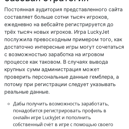
Постоянная аудитория представленного сайта
составляет больше сотни тысяч игроков,
ежедневно на вебсайте регистрируется до
трёх тысяч новых игроков. Игра LuckyJet
послужила превосходным примером того, как
достаточно интересные игры могут сочетаться
с возможностью заработка на игровом
процессе как таковом. В случаях вывода
крупных сумм администрация может
проверить персональные данные гемблера, а
потому при регистрации следует указывать
реальные данные.
Дабы получить возможность заработать,
понадобится регистрировать профиль в
онлайн игре LuckyJet и пополнить
собственный счёт в игре с помощью своего