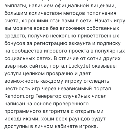
выплаты, наличием официальной лицензии,
большим количеством методов пополнения
счета, хорошими отзывами в сети. Начать игру
вы можете вовсе без вложения собственных
средств, получив несколько приветственных
бонусов за регистрацию аккаунта и подписку
на сообщества игрового проекта в популярных
социальных сетях. В отличие от сотни других
азартных сайтов, портал LuckyJet оказывает
услуги целиком прозрачно и дает
возможность каждому игроку отследить
честность игр через независимый портал
Random.org Генератор случайных чисел
написан на основе проверенного
программного алгоритма с открытыми
исходниками, хэши всех раундов будут
доступны в личном кабинете игрока.