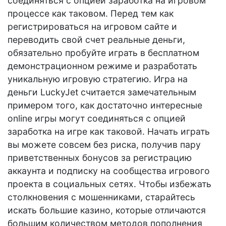
соединяться с опцией заработка на игровом
процессе как таковом. Перед тем как
регистрироваться на игровом сайте и
переводить свой счет реальные деньги,
обязательно пробуйте играть в бесплатном
демонстрационном режиме и разработать
уникальную игровую стратегию. Игра на
деньги LuckyJet считается замечательным
примером того, как достаточно интересные
online игры могут соединяться с опцией
заработка на игре как таковой. Начать играть
вы можете совсем без риска, получив пару
приветственных бонусов за регистрацию
аккаунта и подписку на сообщества игрового
проекта в социальных сетях. Чтобы избежать
столкновения с мошенниками, старайтесь
искать большие казино, которые отличаются
большим количеством методов пополнения