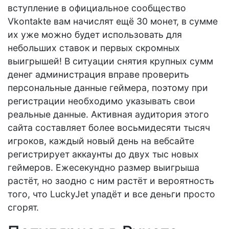
вступление в официальное сообщество
Vkontakte вам начислят ещё 30 монет, в сумме
их уже можно будет использовать для
небольших ставок и первых скромных
выигрышей! В ситуации снятия крупных сумм
денег администрация вправе проверить
персональные данные геймера, поэтому при
регистрации необходимо указывать свои
реальные данные. Активная аудитория этого
сайта составляет более восьмидесяти тысяч
игроков, каждый новый день на вебсайте
регистрирует аккаунты до двух тыс новых
геймеров. Ежесекундно размер выигрыша
растёт, но заодно с ним растёт и вероятность
того, что LuckyJet упадёт и все деньги просто
сгорят.