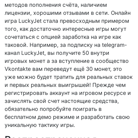
методов пополнения счёта, наличием
лицензии, хорошими отзывами в сети. Онлайн
игра LuckyJet стала превосходным примером
того, как достаточно интересные игры могут
сочетаться с опцией заработка на игре как
таковой. Например, за подписку на telegram-
канал LuckyJet, вы получите 50 внутри
игровых монет а за вступление в сообщество
Vkontakte вам переведут ещё 30 монет, это
уже можно будет тратить для реальных ставок
и первых реальных выигрышей! Прежде чем
регистрировать аккаунт на игровом ресурсе и
зачислять свой счет настоящие средства,
обязательно попробуйте поиграть в
бесплатном демо режиме и разработать свою
уникальную тактику игры.