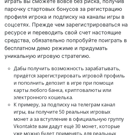
играть вы сможете вовсе без риска, получив
парочку стартовых бонусов за регистрацию
профиля игрока и подписку на каналы игры в
соцсетях. Прежде чем зарегистрироваться на
ресурсе и переводить свой счет настоящие
средства, обязательно попробуйте поиграть в
бесплатном демо режиме и придумать
уникальную игровую стратегию.
Дабы получить возможность зарабатывать,
придётся зарегистрировать игровой профиль
и пополнить депозит в игре при помощи
карты любого банка, криптовалюты или
электронного кошелька.
К примеру, за подписку на телеграм канал
игры, вы получите 50 реальных игровых
монет а за вступление в официальную группу
Vkontakte вам дадут ещё 30 монет, которые
уже можно будет применять для реальных