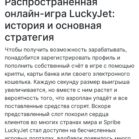
Распространенная
онлайн-игра LuckyJet:
история и основная
стратегия
Чтобы получить возможность зарабатывать,
понадобится зарегистрировать профиль и
пополнить собственный счёт в игре с помощью
крипты, карты банка или своего электронного
кошелька. Каждую секунду размер выигрыша
увеличивается, но вместе с ним растет и
вероятность того, что аэроплан упадёт и все
поставленные средства сгорят. Вскоре
представленный слот покорил сердца
клиентов во многих странах мира и Spribe
LuckyJet стал доступен на бесчисленных
игровых порталах, вдобавок появилось много