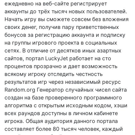
ежедневно на веб-сайте регистрирует
аккаунты до трёх тысяч новых пользователей.
Начать игру вы сможете совсем без вложения
своих денег, получив пару приветственных
бонусов за регистрацию аккаунта и подписку
на группы игрового проекта в социальных
сетях. В отличие от десятков иных азартных
сайтов, портал LuckyJet работает на сто
процентов прозрачно и дает возможность
всякому игроку отследить честность
результатов игр через независимый ресурс
Random.org Генератор случайных чисел сайта
создан на базе проверенного программного
алгоритма с открытым исходным кодом, хэши
всех раундов доступны в личном кабинете
игрока. Общая аудитория данного портала
составляет более 80 тысяч человек, каждый