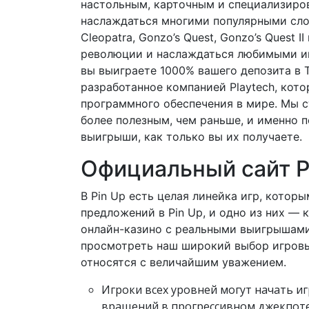
настольным, карточным и специализиров
наслаждаться многими популярными слот
Cleopatra, Gonzo’s Quest, Gonzo’s Quest
революции и наслаждаться любимыми игр
вы выиграете 1000% вашего депозита в Tr
разработанное компанией Playtech, кот
программного обеспечения в мире. Мы с
более полезным, чем раньше, и именно 
выигрыши, как только вы их получаете.
Официальный сайт Pi
В Pin Up есть целая линейка игр, котор
предложений в Pin Up, и одно из них — 
онлайн-казино с реальными выигрышами
просмотреть наш широкий выбор игровых
относятся с величайшим уважением.
Игроки всех уровней могут начать иг
вращений в прогрессивном джекпоте