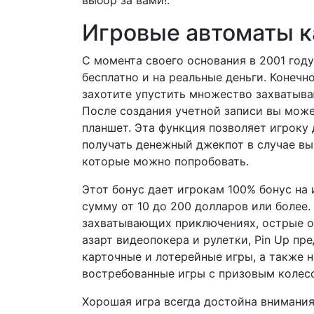
выбор за вами!.
Игровые автоматы ка
С момента своего основания в 2001 год
бесплатно и на реальные деньги. Конечн
захотите упустить множество захватыва
После создания учетной записи вы може
планшет. Эта функция позволяет игроку
получать денежный джекпот в случае вы
которые можно попробовать.
Этот бонус дает игрокам 100% бонус на
сумму от 10 до 200 долларов или более.
захватывающих приключениях, острые о
азарт видеопокера и рулетки, Pin Up пре
карточные и лотерейные игры, а также 
востребованные игры с призовым колес
Хорошая игра всегда достойна внимания,