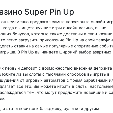
зино Super Pin Up
у он неизменно предлагал самые популярные онлайн-иг
о, когда вы ищете лучшие игры онлайн-казино, вы не
ющих бонусов, которые также доступны в спин-казино
те легко загрузить приложение Pin Up на свой телефон
 делать ставки на самые популярные спортивные событ
игрыша. В Pin Up вы найдете широкий выбор азартных 
 их первый депозит с возможностью внесения депозита
 Любите ли вы слоты с тысячами способов выиграть в
щущения от игровых автоматов с тремя барабанами и
длагает все это. Вы можете играть в слоты, настольные
наслаждаться тем, что могут предложить новейшие и с
ом.
 и это относится к блэкджеку, рулетке и другим