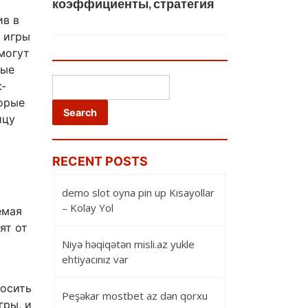
коэффициенты, стратегия
ив в
т игры
 могут
вые
к-
торые
ицу
RECENT POSTS
demo slot oyna pin up Kısayollar
– Kolay Yol
емая
ят от
Niyə həqiqətən misli.az yukle
ehtiyacınız var
носить
Peşəkar mostbet az dən qorxu
гры, и