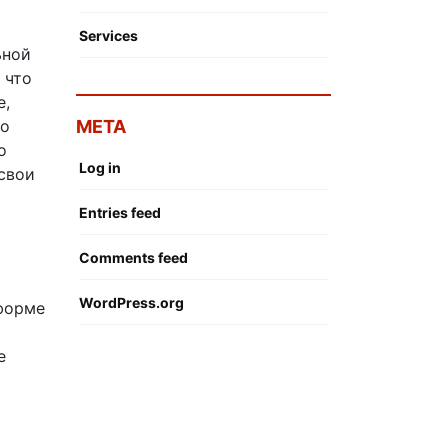
Services
ьной
 что
е,
го
META
о
Log in
свои
Entries feed
Comments feed
WordPress.org
тформе
е