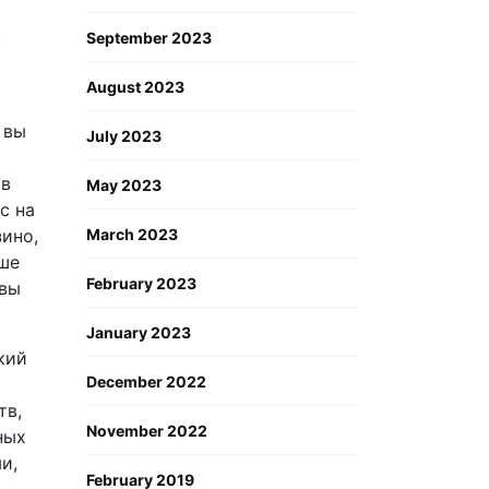
September 2023
August 2023
 вы
July 2023
ов
May 2023
с на
зино,
March 2023
ьше
February 2023
 вы
January 2023
кий
December 2022
тв,
November 2022
ных
и,
February 2019