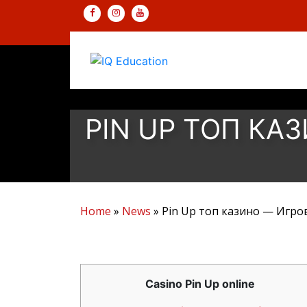
PIN UP ТОП КА
Home
»
News
»
Pin Up топ казино — Игр
Casino Pin Up online