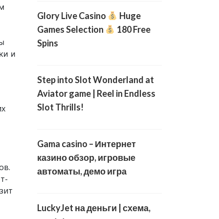
ам
Glory Live Casino
Huge
Games Selection
180 Free
мы
Spins
ки и
Step into Slot Wonderland at
Aviator game | Reel in Endless
Slot Thrills!
их
Gama casino – Интернет
казино обзор, игровые
ов.
автоматы, демо игра
т-
зит
LuckyJet на деньги | схема,