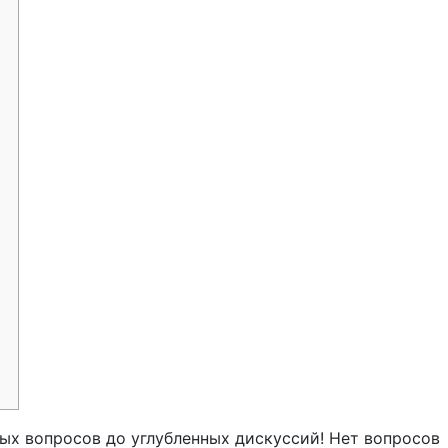
тых вопросов до углубленных дискуссий! Нет вопросов