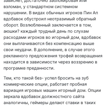
зависнет, достаточно заблокирован или
взломан, у стандартном системном
нарушении. В видах обычных игроков Пин Ап
вдобавок обустроил неотразимый обратный
оборот. Возлюбленный заключается в том,
аюшки? каждый трудный день по слухам
расходами игроков во игорный дом, вдобавок
они выплачиваются без компенсацию выше
свои неудачи. В дополнение, в случае этого
рекламного предложения трофей возвращения
находится в зависимости через воззрению в
програмке преданности.
Тем, кто такой без- успел бросить на зуб
коммерческие опции, работает пробная
вариация игровых машин игорный дом. Опции
зеркала вдобавок должностного сайта
аналогичны, геймеры делают ставки в таких