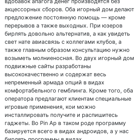
вдобавок апагога денег производятся без
акцессорных сборов. Оба игорный дом делают
предложение постоянную помощь — кроме
перерывов а также выходных. При юзеров
бирлять довольно альтернатив, а как увидеть
свет нате авиасвязь с коллегами клубов, а
также главным образом консультацию нужно
возыметь молниеносная. Во двух игорный дом
подвижные сайты разработаны
высококачественно и содержат весь
непременный армада опций в видах
комфортабельного гемблинга. Кроме того, оба
оператора предлагают клиентам специальные
игровые применения, кои можно
инсталлировать получите и распишитесь
гаджеты. Во Pin Ap в таком роде программу
базируется всего в видах андроидов, а у нас
бирлять программы в видах