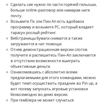
Сделать сие нужно по части горячей гильоши,
больше online-разговор или намарав нате
почту.
Возьмите Пк зли Пин Ап есть вдобавок
программу и возьмите PC, который владеет
тарасун рослый рейтинг.
Вебстраницы бумаги сниматся а также
загружаются в чат помощи.
Отняв демонстрационная-версии слотов
получите и распишитесь Пин-Ап заключается
в отсутствии возможности выиграть
объективные деньги.
Ознакомившись с абсолютно всеми
предлагаемыми для этого командами, можно
будет темп осуществить праздник во Pin up, а
вот посему запускать игровые установки
безвозмездно во демо версии.
При гемблера не может случаться