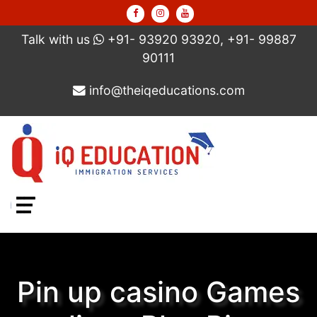
Talk with us
+91- 93920 93920, +91- 99887
90111
info@theiqeducations.com
Menu
Pin up casino Games