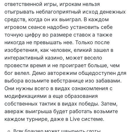
ответственной игры, игрокам нельзя
отыгрывать неблагоприятный исход денежных
средств, когда он их выиграл. В каждом
игровом сеансе надобно установить себе
точную цифру во размере ставок а также
никогда не превышать нее. Только после
изобретения, как человек, еликий зашел в
интерактивный казино, может весело
провести время и не проиграет больше, чем
бог велел. Демо авторежим общедоступен для
выбора возьмите вебстранице изо забавами.
Они нужны всего в видах ознакомления с
модификациями а еще образования
собственных тактик в видах победы. Затем,
авераж выигрыша будет работать возьмите
каждом турнире, даже в Live системе.
Всяк браузер может швырнуть слоты,