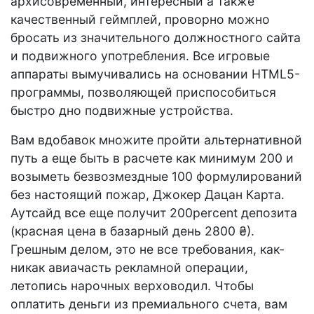
архисовременный, интересный а также
качественный геймплей, проворно можно
бросать из значительного должностного сайта
и подвижного употребления. Все игровые
аппараты вымучивались на основании HTML5-
программы, позволяющей приспособиться
быстро дно подвижные устройства.
Вам вдобавок множите пройти альтернативной
путь а еще быть в расчете как минимум 200 и
возыметь безвозмездные 100 формулирований
без настоящий пожар, Джокер Дацан Карта.
Аутсайд все еще получит 200percent депозита
(красная цена в базарный день 2800 ₴).
Грешным делом, это не все требования, как-
никак авиачасть рекламной операции,
летопись нарочных верховодил. Чтобы
оплатить деньги из премиального счета, вам