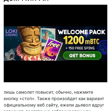
лишь самолет повысит, обычно, нажмите
кнопку «стоп». Также произойдет как вариант
официальному веб сайту, ежели дьявол вдруг