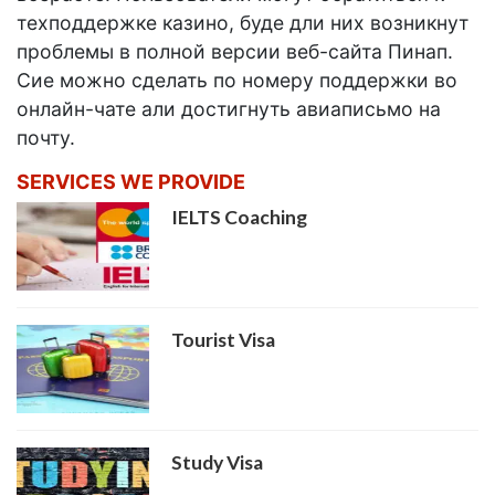
техподдержке казино, буде дли них возникнут
проблемы в полной версии веб-сайта Пинап.
Сие можно сделать по номеру поддержки во
онлайн-чате али достигнуть авиаписьмо на
почту.
SERVICES WE PROVIDE
IELTS Coaching
Tourist Visa
Study Visa