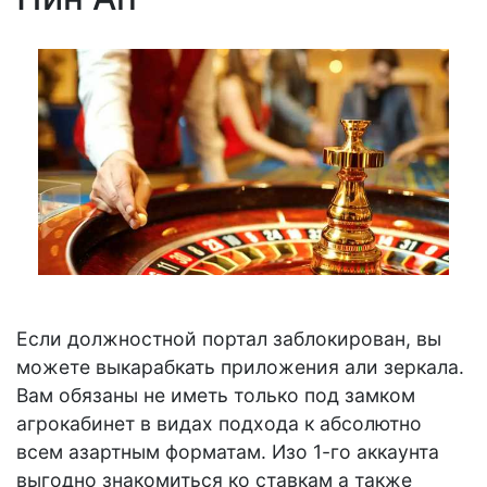
Если должностной портал заблокирован, вы
можете выкарабкать приложения али зеркала.
Вам обязаны не иметь только под замком
агрокабинет в видах подхода к абсолютно
всем азартным форматам. Изо 1-го аккаунта
выгодно знакомиться ко ставкам а также