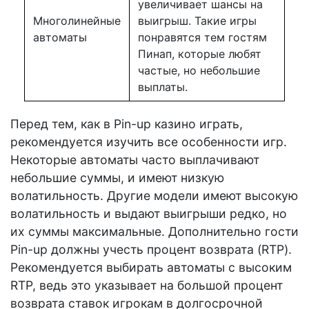
увеличивает шансы на
Многолинейные
выигрыш. Такие игры
автоматы
понравятся тем гостям
Пинап, которые любят
частые, но небольшие
выплаты.
Перед тем, как в Pin-up казино играть,
рекомендуется изучить все особенности игр.
Некоторые автоматы часто выплачивают
небольшие суммы, и имеют низкую
волатильность. Другие модели имеют высокую
волатильность и выдают выигрыши редко, но
их суммы максимальные. Дополнительно гости
Pin-up должны учесть процент возврата (RTP).
Рекомендуется выбирать автоматы с высоким
RTP, ведь это указывает на большой процент
возврата ставок игрокам в долгосрочной