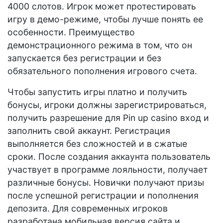
4000 слотов. Игрок может протестировать
игру в демо-режиме, чтобы лучше понять ее
особенности. Преимущество
демонстрационного режима в том, что он
запускается без регистрации и без
обязательного пополнения игрового счета.
Чтобы запустить игры платно и получить
бонусы, игроки должны зарегистрироваться,
получить разрешение для Pin up casino вход и
заполнить свой аккаунт. Регистрация
выполняется без сложностей и в сжатые
сроки. После создания аккаунта пользователь
участвует в программе лояльности, получает
различные бонусы. Новички получают призы
после успешной регистрации и пополнения
депозита. Для современных игроков
разработана мобильная версия сайта и