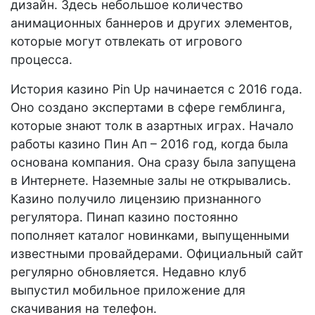
дизайн. Здесь небольшое количество
анимационных баннеров и других элементов,
которые могут отвлекать от игрового
процесса.
История казино Pin Up начинается с 2016 года.
Оно создано экспертами в сфере гемблинга,
которые знают толк в азартных играх. Начало
работы казино Пин Ап – 2016 год, когда была
основана компания. Она сразу была запущена
в Интернете. Наземные залы не открывались.
Казино получило лицензию признанного
регулятора. Пинап казино постоянно
пополняет каталог новинками, выпущенными
известными провайдерами. Официальный сайт
регулярно обновляется. Недавно клуб
выпустил мобильное приложение для
скачивания на телефон.