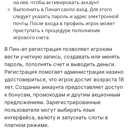
на нее, чтобы активировать аккаунт.
Выполнить в Пинап casino вход. Для этого
следует указать пароль и адрес электронной
почты. После входа в профиль игрок может
приступать к процедуре пополнения
игрового счета.
В Пин-ап регистрация позволяет игрокам
вести учетную запись, создавать или менять
пароль, пополнять счет и выводить деньги.
Регистрация помогает администрации казино
удостовериться, что игрок достиг возраста 18
лет. Создание аккаунта предоставляет доступ
к бонусам, промокодам и другим акционным
предложениям. Зарегистрированные
пользователи могут выбирать язык
интерфейса, валюту и запускать слоты в
платном режиме.