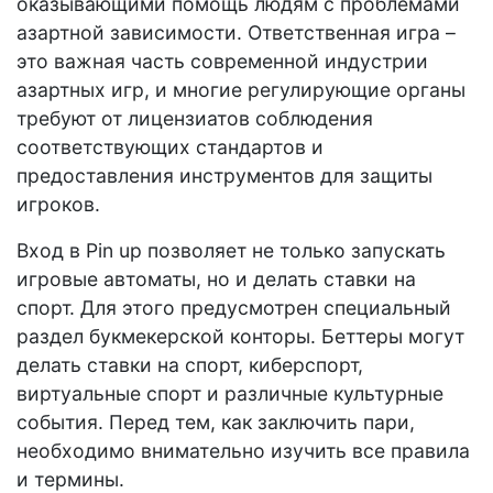
оказывающими помощь людям с проблемами
азартной зависимости. Ответственная игра –
это важная часть современной индустрии
азартных игр, и многие регулирующие органы
требуют от лицензиатов соблюдения
соответствующих стандартов и
предоставления инструментов для защиты
игроков.
Вход в Pin up позволяет не только запускать
игровые автоматы, но и делать ставки на
спорт. Для этого предусмотрен специальный
раздел букмекерской конторы. Беттеры могут
делать ставки на спорт, киберспорт,
виртуальные спорт и различные культурные
события. Перед тем, как заключить пари,
необходимо внимательно изучить все правила
и термины.