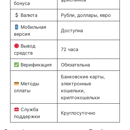
бонуса
Валюта
Рубли, доллары, евро
Мобильная
Доступна
версия
Вывод
72 часа
средств
Верификация
Обязательна
Банковские карты,
Методы
электронные
оплаты
кошельки,
криптокошельки
Служба
Круглосуточно
поддержки