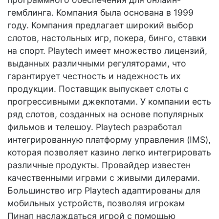
гемблинга. Компания была основана в 1999
году. Компания предлагает широкий выбор
слотов, настольных игр, покера, бинго, ставки
на спорт. Playtech имеет множество лицензий,
выданных различными регуляторами, что
гарантирует честность и надежность их
продукции. Поставщик выпускает слоты с
прогрессивными джекпотами. У компании есть
ряд слотов, созданных на основе популярных
фильмов и телешоу. Playtech разработал
интегрированную платформу управления (IMS),
которая позволяет казино легко интегрировать
различные продукты. Провайдер известен
качественными играми с живыми дилерами.
Большинство игр Playtech адаптированы для
мобильных устройств, позволяя игрокам
Пинап наслаждаться игрой с помощью