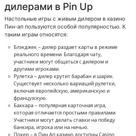
дилерами в Pin Up
Настольные игры с живым дилером в казино
Пин-ап пользуются особой популярностью. К
таким играм относятся:
Блэкджек – дилер раздает карты в режиме
реального времени. Благодаря чату,
участники могут общаться с дилером и
другими игроками.
Рулетка – дилер крутит барабан и шарик.
Существует несколько вариаций рулетки,
включая европейскую, американскую и
французскую.
Баккара – популярная карточная игра,
которая отличается простыми правилами.
Участники могут делать ставки на победу
банкира, игрока или на ничью.
Покер – в Пин Ап казино доступны Casino