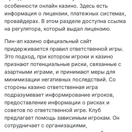
особенности онлайн казино. Здесь есть
информация о лицензии, платежных системах,
провайдерах. В этом разделе доступна ссылка
на регулятора, который выдал лицензию.
Пин-ап казино официальный сайт
придерживается правил ответственной игры.
Это подход, при котором игроки и казино
признают потенциальные риски, связанные с
азартными играми, и принимают меры для
минимизации негативных последствий. Со
стороны казино ответственная игра
подразумевает информирование игроков,
предоставление информации о рисках и
советов по ответственной игре. Клуб
предлагает помощь зависимым игрокам. Он
сотрудничает с организациями,