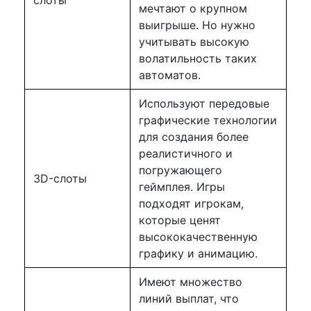
слоты
мечтают о крупном
выигрыше. Но нужно
учитывать высокую
волатильность таких
автоматов.
Используют передовые
графические технологии
для создания более
реалистичного и
погружающего
3D-слоты
геймплея. Игры
подходят игрокам,
которые ценят
высококачественную
графику и анимацию.
Имеют множество
линий выплат, что