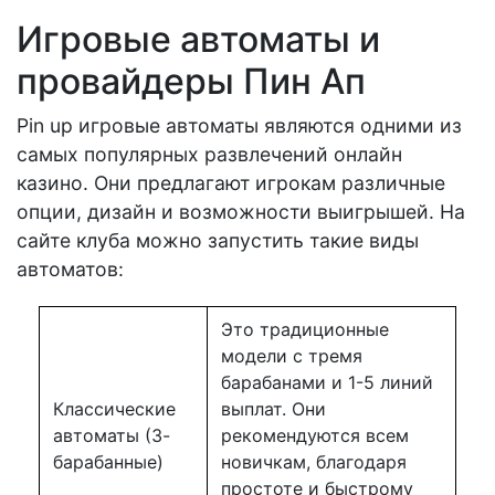
Игровые автоматы и
провайдеры Пин Ап
Pin up игровые автоматы являются одними из
самых популярных развлечений онлайн
казино. Они предлагают игрокам различные
опции, дизайн и возможности выигрышей. На
сайте клуба можно запустить такие виды
автоматов:
Это традиционные
модели с тремя
барабанами и 1-5 линий
Классические
выплат. Они
автоматы (3-
рекомендуются всем
барабанные)
новичкам, благодаря
простоте и быстрому